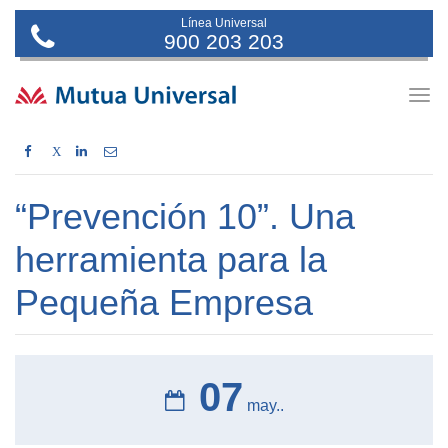
Línea Universal
900 203 203
Togg
navig
X
“Prevención 10”. Una
herramienta para la
Pequeña Empresa
07
may..