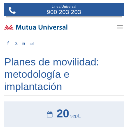
Línea Universal
900 203 203
Togg
navig
X
Planes de movilidad:
metodología e
implantación
20
sept..