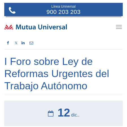
Línea Universal
900 203 203
Togg
navig
X
I Foro sobre Ley de
Reformas Urgentes del
Trabajo Autónomo
12
dic..