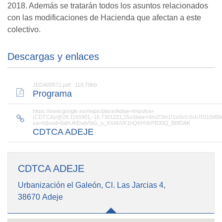
2018. Además se tratarán todos los asuntos relacionados
con las modificaciones de Hacienda que afectan a este
colectivo.
Descargas y enlaces
JEDA00571.pdf: 110,79Kb
Programa
https://www.google.es/maps/place/Adeje+Impulsa+
(CDTCA)/@28.1155901,-16.7301221,15z/data=!4m2!3m1!1s0x0:0xb70110d9
sa=X&ved=0ahUKEwjV5tG_u_XXAhVK1hQKHVkPB30Q_BIIfDAK
CDTCA ADEJE
CDTCA ADEJE
Urbanización el Galeón, Cl. Las Jarcias 4,
38670 Adeje