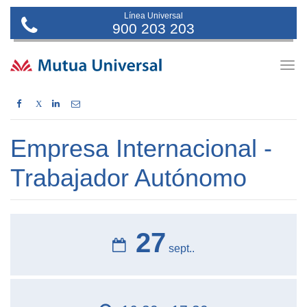
Línea Universal
900 203 203
Togg
navig
X
Empresa Internacional -
Trabajador Autónomo
27
sept..