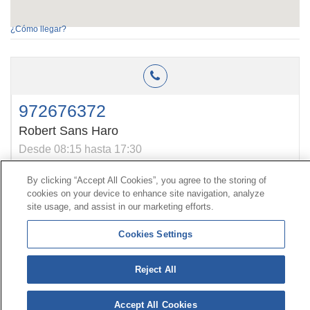
¿Cómo llegar?
972676372
Robert Sans Haro
Desde 08:15 hasta 17:30
By clicking “Accept All Cookies”, you agree to the storing of
cookies on your device to enhance site navigation, analyze
Contact
|
Profile of the contractor
|
Claims
site usage, and assist in our marketing efforts.
Line Universal 900 203 203
|
Private Area Special Benefits
Committee
|
Private Area Health
Supplier
Cookies Settings
© Mutua Universal 2026|
Site map
|
Legal notice
|
Reject All
Data protection Policy
|
Politics of cookies
Follow us on:
X
Accept All Cookies