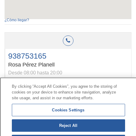
¿Cómo llegar?
938753165
Rosa Pérez Planell
Desde 08:00 hasta 20:00
By clicking “Accept All Cookies”, you agree to the storing of
cookies on your device to enhance site navigation, analyze
Contact
|
Profile of the contractor
|
Claims
site usage, and assist in our marketing efforts.
Line Universal 900 203 203
|
Private Area Special Benefits
Committee
|
Private Area Health
Supplier
Cookies Settings
© Mutua Universal 2026|
Site map
|
Legal notice
|
Reject All
Data protection Policy
|
Politics of cookies