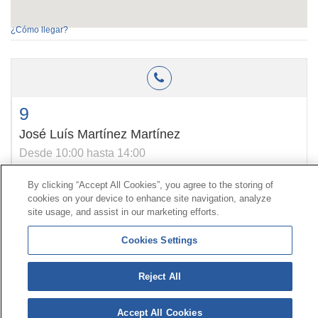
¿Cómo llegar?
9
José Luís Martínez Martínez
Desde 10:00 hasta 14:00
By clicking “Accept All Cookies”, you agree to the storing of
cookies on your device to enhance site navigation, analyze
Contact
|
Profile of the contractor
|
Claims
site usage, and assist in our marketing efforts.
Line Universal 900 203 203
|
Private Area Special Benefits
Committee
|
Private Area Health
Supplier
Cookies Settings
© Mutua Universal 2026|
Site map
|
Legal notice
|
Reject All
Data protection Policy
|
Politics of cookies
Follow us on:
X
Accept All Cookies