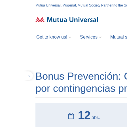
Mutua Universal, Mugenat, Mutual Society Partnering the So
Get to know us!
Services
Mutual so
Bonus Prevención: C
Volver
por contingencias p
12
abr..