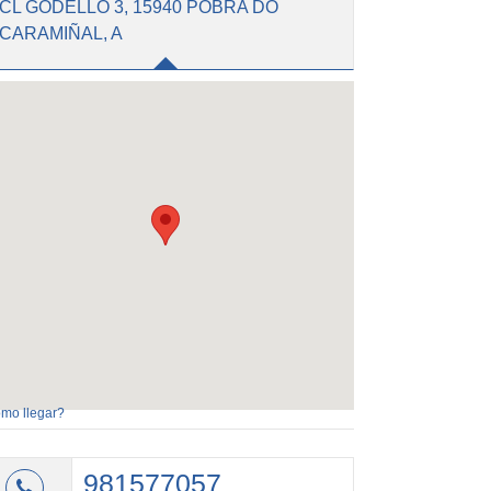
CL GODELLO 3, 15940 POBRA DO
CARAMIÑAL, A
mo llegar?
981577057