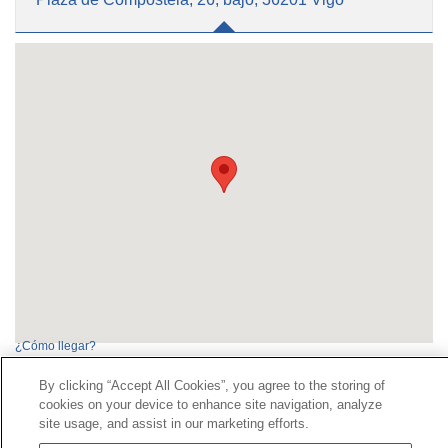
¿Cómo llegar?
By clicking “Accept All Cookies”, you agree to the storing of
cookies on your device to enhance site navigation, analyze
Contact
|
Profile of the contractor
|
Claims
site usage, and assist in our marketing efforts.
Line Universal 900 203 203
|
Private Area Special Benefits