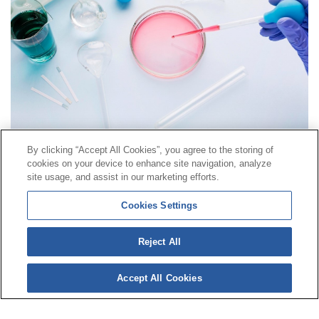
By clicking “Accept All Cookies”, you agree to the storing of
cookies on your device to enhance site navigation, analyze
Contact
|
Profile of the contractor
|
Claims
site usage, and assist in our marketing efforts.
Line Universal 900 203 203
|
Private Area Special Benefits
Cookies Settings
Committee
|
Private Area Health
Supplier
Reject All
© Mutua Universal 2026|
Site map
|
Legal notice
|
Data protection Policy
|
Politics of cookies
Accept All Cookies
Follow us on:
X