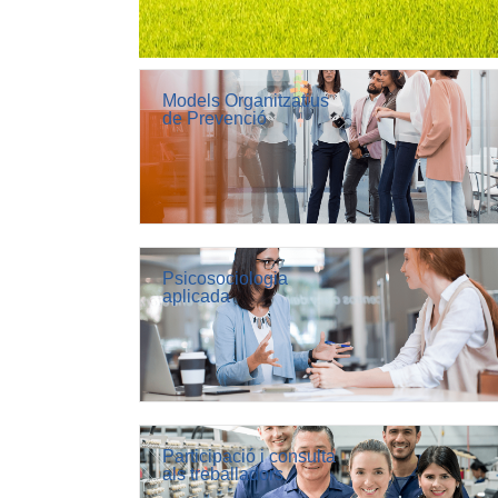
Models Organitzatius
de Prevenció
Psicosociologia
aplicada
Participació i consulta
als treballadors