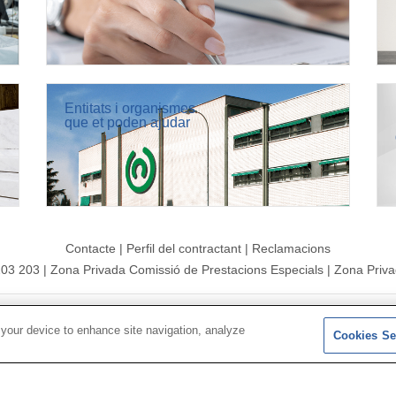
Entitats i organismes
que et poden ajudar
Contacte
|
Perfil del contractant
|
Reclamacions
203 203
|
Zona Privada Comissió de Prestacions Especials
|
Zona Priva
 2026|
Mapa del web
|
Avís legal
|
Política de Protecció de Dades
|
 your device to enhance site navigation, analyze
Cookies Se
Segueix-nos a:
X