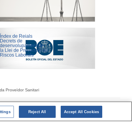
Índex de Reials
Decrets de
desenvolupament de
la Llei de Prevenció de
Riscos Laborals
da Proveïdor Sanitari
Política de cookies
ttings
Reject All
Accept All Cookies