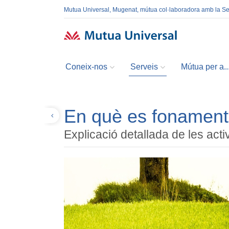
Mutua Universal, Mugenat, mútua col·laboradora amb la S
Coneix-nos
Serveis
Mútua per a..
En què es fonament
Tornar
Explicació detallada de les act