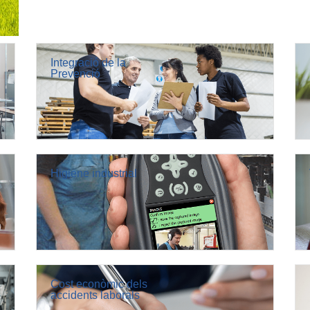
Integració de la
Prevenció
Higiene industrial
Cost econòmic dels
accidents laborals