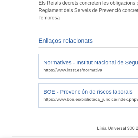
Els Reials decrets concreten les obligacions pe
Reglament dels Serveis de Prevenció concreta 
l'empresa
Enllaços relacionats
Normatives - Institut Nacional de Segur
https://www.insst.es/normativa
BOE - Prevención de riscos laborals
https://www.boe.es/biblioteca_juridica/index.php
Línia Universal 900 