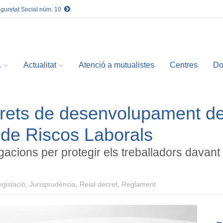
eguretat Social núm. 10
.
Actualitat
Atenció a mutualistes
Centres
Do
crets de desenvolupament d
ó de Riscos Laborals
igacions per protegir els treballadors davant
gislació, Jurisprudència, Reial decret, Reglament