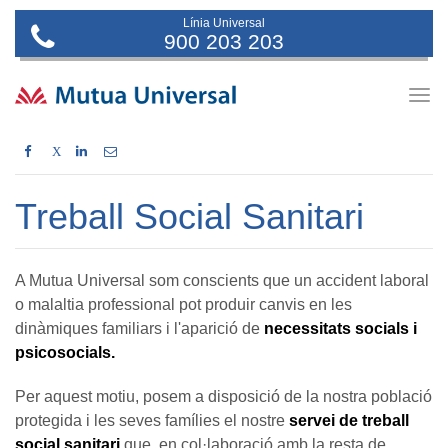
Línia Universal
900 203 203
Togg
navig
X
Treball Social Sanitari
A Mutua Universal som conscients que un accident laboral
o malaltia professional pot produir canvis en les
dinàmiques familiars i l'aparició de
necessitats socials i
psicosocials.
Per aquest motiu, posem a disposició de la nostra població
protegida i les seves famílies el nostre
servei de treball
social sanitari
que, en col·laboració amb la resta de