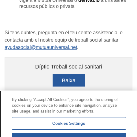
vigent a Mutua Universal o
derivació
a uns altres
recursos públics o privats.
Si tens dubtes, pregunta en el teu centre assistencial o
contacta amb el nostre equip de treball social sanitari
ayudasocial@mutuauniversal.net
.
Díptic Treball social sanitari
Baixa
By clicking “Accept All Cookies”, you agree to the storing of
cookies on your device to enhance site navigation, analyze
Contacte
|
Perfil del contractant
|
Reclamacions
site usage, and assist in our marketing efforts.
Línia Universal 900 203 203
|
Zona Privada Comissió de
Prestacions Especials
|
Zona Privada Proveïdor Sanitari
Cookies Settings