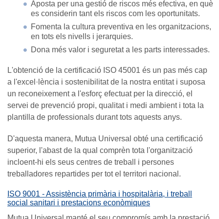
Aposta per una gestió de riscos més efectiva, en què
es considerin tant els riscos com les oportunitats.
Fomenta la cultura preventiva en les organitzacions,
en tots els nivells i jerarquies.
Dona més valor i seguretat a les parts interessades.
L'obtenció de la certificació ISO 45001 és un pas més cap
a l'excel·lència i sostenibilitat de la nostra entitat i suposa
un reconeixement a l'esforç efectuat per la direcció, el
servei de prevenció propi, qualitat i medi ambient i tota la
plantilla de professionals durant tots aquests anys.
D'aquesta manera, Mutua Universal obté una certificació
superior, l'abast de la qual comprèn tota l'organització
incloent-hi els seus centres de treball i persones
treballadores repartides per tot el territori nacional.
ISO 9001 - Assistència primària i hospitalària, i treball
social sanitari i prestacions econòmiques
Mutua Universal manté el seu compromís amb la prestació