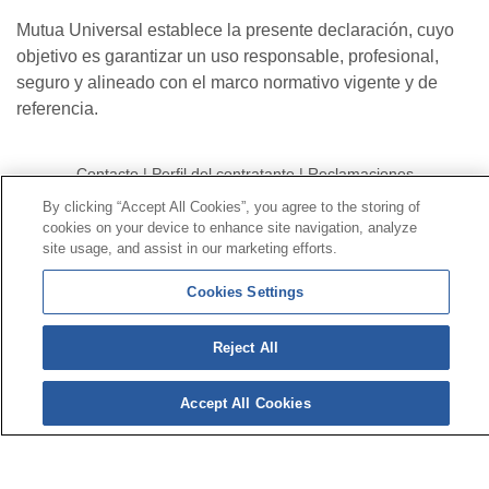
Mutua Universal establece la presente declaración, cuyo
objetivo es garantizar un uso responsable, profesional,
seguro y alineado con el marco normativo vigente y de
referencia.
Contacto
|
Perfil del contratante
|
Reclamaciones
Línea Universal 900 203 203
|
Zona Privada Comisión de
By clicking “Accept All Cookies”, you agree to the storing of
Prestaciones Especiales
|
Zona Privada Proveedor
cookies on your device to enhance site navigation, analyze
site usage, and assist in our marketing efforts.
Sanitario
Cookies Settings
© Mutua Universal 2026 |
Mapa del sitio
|
Aviso legal
|
Política de Protección de Datos
|
Politica de
Reject All
cookies
Síguenos en:
𝕏
Accept All Cookies