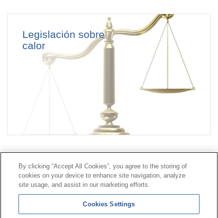
Legislación sobre
calor
Contacto
|
Perfil del contratante
|
Reclamaciones
By clicking “Accept All Cookies”, you agree to the storing of
Línea Universal 900 203 203
|
Zona Privada Comisión de
cookies on your device to enhance site navigation, analyze
Prestaciones Especiales
|
Zona Privada Proveedor
site usage, and assist in our marketing efforts.
Sanitario
Cookies Settings