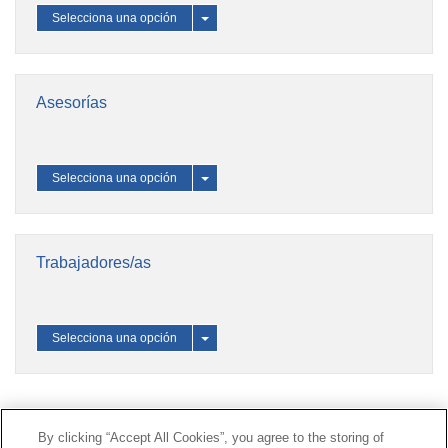
Selecciona una opción
Toggle
Dropdown
Asesorías
Selecciona una opción
Toggle
Dropdown
Trabajadores/as
Selecciona una opción
Toggle
Dropdown
Contacto
|
Perfil del contratante
|
Reclamaciones
By clicking “Accept All Cookies”, you agree to the storing of
Línea Universal 900 203 203
|
Zona Privada Comisión de