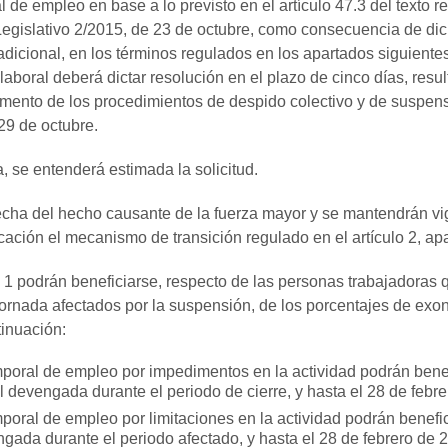
de empleo en base a lo previsto en el artículo 47.3 del texto re
egislativo 2/2015, de 23 de octubre, como consecuencia de dic
adicional, en los términos regulados en los apartados siguientes
aboral deberá dictar resolución en el plazo de cinco días, result
lamento de los procedimientos de despido colectivo y de suspens
29 de octubre.
 se entenderá estimada la solicitud.
fecha del hecho causante de la fuerza mayor y se mantendrán vi
cación el mecanismo de transición regulado en el artículo 2, apa
o 1 podrán beneficiarse, respecto de las personas trabajadoras
 jornada afectados por la suspensión, de los porcentajes de ex
tinuación:
poral de empleo por impedimentos en la actividad podrán bene
l devengada durante el periodo de cierre, y hasta el 28 de febr
poral de empleo por limitaciones en la actividad podrán benefi
gada durante el periodo afectado, y hasta el 28 de febrero de 