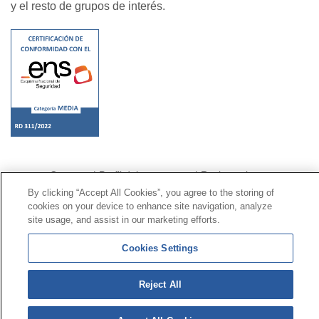
y el resto de grupos de interés.
Contacto
|
Perfil del contratante
|
Reclamaciones
Línea Universal 900 203 203
|
Zona Privada Comisión de
By clicking “Accept All Cookies”, you agree to the storing of
cookies on your device to enhance site navigation, analyze
Prestaciones Especiales
|
Zona Privada Proveedor
site usage, and assist in our marketing efforts.
Sanitario
Cookies Settings
© Mutua Universal 2026 |
Mapa del sitio
|
Aviso legal
|
Política de Protección de Datos
|
Politica de
Reject All
cookies
Síguenos en:
𝕏