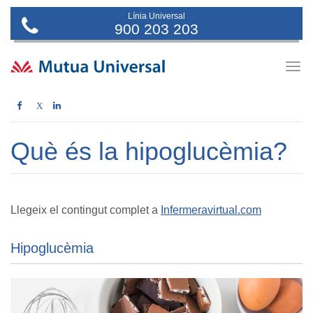
Línia Universal
900 203 203
Togg
navig
X
Què és la hipoglucèmia?
Llegeix el contingut complet a
Infermeravirtual.com
Hipoglucèmia