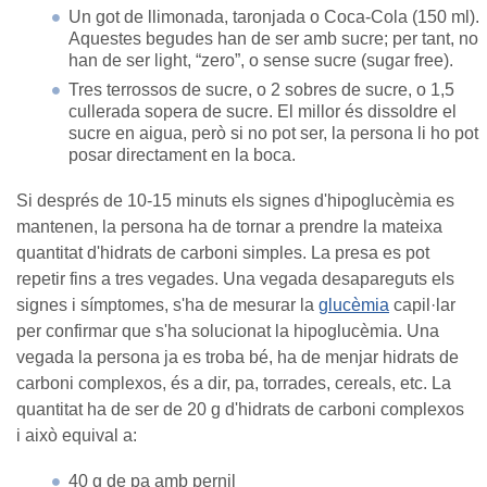
Un got de llimonada, taronjada o Coca-Cola (150 ml).
Aquestes begudes han de ser amb sucre; per tant, no
han de ser light, “zero”, o sense sucre (sugar free).
Tres terrossos de sucre, o 2 sobres de sucre, o 1,5
cullerada sopera de sucre. El millor és dissoldre el
sucre en aigua, però si no pot ser, la persona li ho pot
posar directament en la boca.
Si després de 10-15 minuts els signes d'hipoglucèmia es
mantenen, la persona ha de tornar a prendre la mateixa
quantitat d'hidrats de carboni simples. La presa es pot
repetir fins a tres vegades. Una vegada desapareguts els
signes i símptomes, s'ha de mesurar la
glucèmia
capil·lar
per confirmar que s'ha solucionat la hipoglucèmia. Una
vegada la persona ja es troba bé, ha de menjar hidrats de
carboni complexos, és a dir, pa, torrades, cereals, etc. La
quantitat ha de ser de 20 g d'hidrats de carboni complexos
i això equival a:
40 g de pa amb pernil