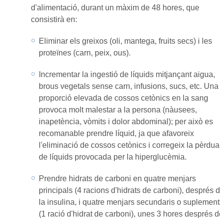
d'alimentació, durant un màxim de 48 hores, que
consistirà en:
Eliminar els greixos (oli, mantega, fruits secs) i les
proteïnes (carn, peix, ous).
Incrementar la ingestió de líquids mitjançant aigua,
brous vegetals sense carn, infusions, sucs, etc. Una
proporció elevada de cossos cetònics en la sang
provoca molt malestar a la persona (nàusees,
inapetència, vòmits i dolor abdominal); per això es
recomanable prendre líquid, ja que afavoreix
l'eliminació de cossos cetònics i corregeix la pèrdua
de líquids provocada per la hiperglucèmia.
Prendre hidrats de carboni en quatre menjars
principals (4 racions d'hidrats de carboni), després 
la insulina, i quatre menjars secundaris o suplement
(1 ració d'hidrat de carboni), unes 3 hores després 