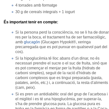
4 torrades amb formatge
30 g de cereals integrals + 1 iogurt
És important tenir en compte:
Si la persona perd la consciència, no se li ha de donar
res per la boca, el tractament ha de ser farmacològic,
amb
glucagón
(Glucagen Hypokit®, xeringa
precarregada que es pot punxar en qualsevol part del
cos).
Si la hipoglucèmia té lloc abans d'un dinar, no és
necessari prendre el sucre o el suc de fruita, sinó que
es pot començar el menjar per la fruita (hidrats de
carboni simples), seguit de la ració d'hidrats de
carboni complexos que es tingui preparada (pasta,
patates, arròs, etc.) i, a continuació, la resta d'aliments
(carn, peix).
Si es pren un antidiabètic oral del grup de l'acarbosa i
el miglitol i es té una hipoglucèmia, per superar-la,
s'ha de prendre glucosa pura. La glucosa pura es
troba en la farmàcia en forma de pastilles o a la Coca-