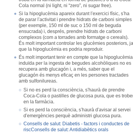
Cola normal (ni light, ni “zero”, ni sugar free).
Si la hipoglucèmia apareix durant l'exercici físic, s'ha
de parar l'activitat i prendre hidrats de carboni simples
(per exemple, 150 ml de suc o 150 ml de beguda
ensucrada) i, després, prendre hidrats de carboni
complexos (com a torrades amb formatge o cereals).
És molt important controlar les glucèmies posteriors, j
que la hipoglucèmia es podria reproduir.
És molt important tenir en compte que la hipoglucèmia
induïda per la ingesta de begudes alcohòliques no es
recupera amb glucagón i, a més, saber que el
glucagón és menys eficaç en les persones tractades
amb sulfonilureas.
Si no es perd la consciència, s'haurà de prendre
Coca-Cola o pastilles de glucosa pura, que es trobe
en la farmàcia.
Si es perd la consciència, s'haurà d'avisar al servei
d'emergències perquè administri glucosa pura.
Consells de salut: Diabetis - factors i conductes de
risc
Consells de salut: Antidiabètics orals