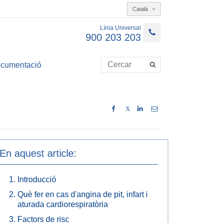
Català
Línia Universal
900 203 203
cumentació
X
En aquest article:
Introducció
Què fer en cas d'angina de pit, infart i
aturada cardiorespiratòria
Factors de risc