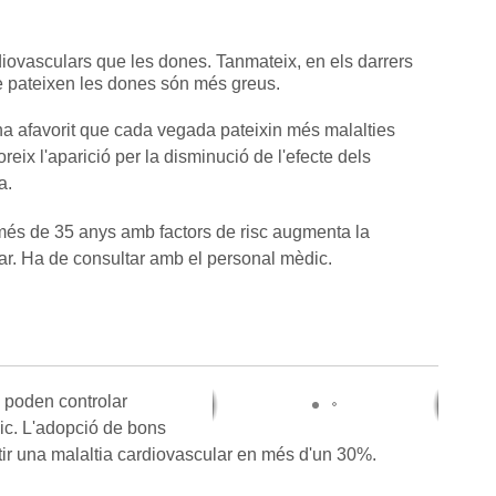
iovasculars que les dones. Tanmateix, en els darrers
e pateixen les dones són més greus.
 ha afavorit que cada vegada pateixin més malalties
ix l'aparició per la disminució de l'efecte dels
a.
més de 35 anys amb factors de risc augmenta la
lar. Ha de consultar amb el personal mèdic.
s poden controlar
ic. L'adopció de bons
patir una malaltia cardiovascular en més d'un 30%.