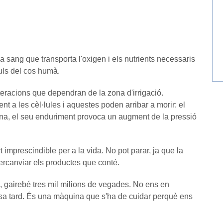
la sang que transporta l'oxigen i els nutrients necessaris
uls del cos humà.
teracions que dependran de la zona d'irrigació.
ent a les cèl·lules i aquestes poden arribar a morir: el
na, el seu enduriment provoca un augment de la pressió
 imprescindible per a la vida. No pot parar, ja que la
tercanviar els productes que conté.
, gairebé tres mil milions de vegades. No ens en
sa tard. És una màquina que s'ha de cuidar perquè ens