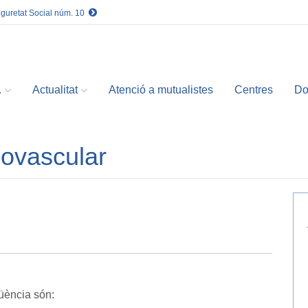
eguretat Social núm. 10
.
Actualitat
Atenció a mutualistes
Centres
Do
iovascular
qüència són: