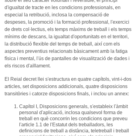
sobre el seu caràcter voluntari i reversible, el principi
d'igualtat de tracte en les condicions professionals, en
especial la retribució, inclosa la compensació de
despeses, la promoció i la formació professional, l'exercici
de drets col·lectius, els temps màxims de treball i els temps
mínims de descans, la igualtat d'oportunitats en el territori,
la distribució flexible del temps de treball, així com els
aspectes preventius relacionats bàsicament amb la fatiga
física i mental, l'ús de pantalles de visualització de dades i
els riscos d'aïllament.
El Reial decret llei s'estructura en quatre capítols, vint-i-dos
articles, set disposicions addicionals, quatre disposicions
transitòries i catorze disposicions finals, i inclou un annex:
Capítol I, Disposicions generals, s'estableix l'àmbit
personal d'aplicació, inclosa qualsevol forma de
treball en què concorrin les condicions que preveu
l'article 1.1 de l'Estatut dels treballadors, les
definicions de treball a distància, teletreball i treball