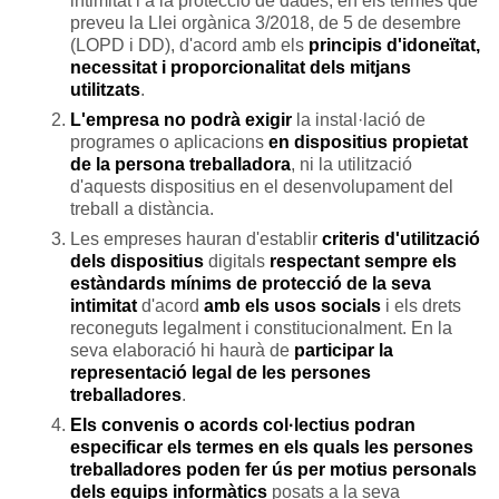
intimitat i a la protecció de dades, en els termes que
preveu la Llei orgànica 3/2018, de 5 de desembre
(LOPD i DD), d'acord amb els
principis d'idoneïtat,
necessitat i proporcionalitat dels mitjans
utilitzats
.
L'empresa no podrà exigir
la instal·lació de
programes o aplicacions
en dispositius propietat
de la persona treballadora
, ni la utilització
d'aquests dispositius en el desenvolupament del
treball a distància.
Les empreses hauran d'establir
criteris d'utilització
dels dispositius
digitals
respectant sempre els
estàndards mínims de protecció de la seva
intimitat
d'acord
amb els usos socials
i els drets
reconeguts legalment i constitucionalment. En la
seva elaboració hi haurà de
participar la
representació legal de les persones
treballadores
.
Els convenis o acords col·lectius podran
especificar els termes en els quals les persones
treballadores poden fer ús per motius personals
dels equips informàtics
posats a la seva