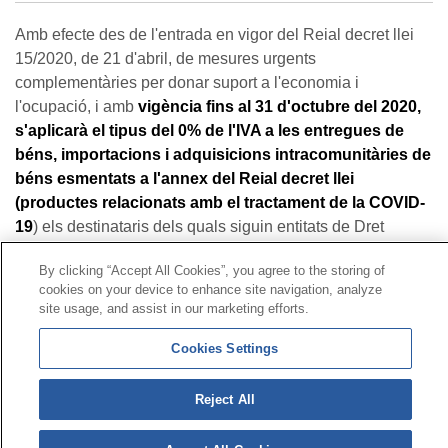
Amb efecte des de l'entrada en vigor del Reial decret llei
15/2020, de 21 d'abril, de mesures urgents
complementàries per donar suport a l'economia i
l'ocupació, i amb
vigència fins al 31 d'octubre del 2020,
s'aplicarà el tipus del 0% de l'IVA a les entregues de
béns, importacions i adquisicions intracomunitàries de
béns esmentats a l'annex del Reial decret llei
(productes relacionats amb el tractament de la COVID-
19
) els destinataris dels quals siguin entitats de Dret
Públic
, clíniques o centres hospitalaris
, o entitats
By clicking “Accept All Cookies”, you agree to the storing of
privades de caràcter social a què es refereix l'apartat tres
cookies on your device to enhance site navigation, analyze
de l'article 20 de la Llei 37/1992, de 28 de desembre, de
site usage, and assist in our marketing efforts.
l'impost sobre el valor afegit. Aquestes operacions s'han de
documentar en factura com a operacions exemptes.
Cookies Settings
Reject All
SITUACIONS DE TREBALL A DISTÀNCIA
EXISTENTS EN EL MOMENT DE L'ENTRADA