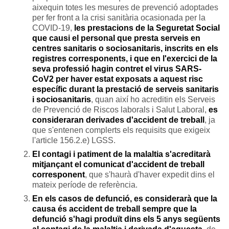
aixequin totes les mesures de prevenció adoptades
per fer front a la crisi sanitària ocasionada per la
COVID-19,
les prestacions de la Seguretat Social
que causi el personal que presta serveis en
centres sanitaris o sociosanitaris, inscrits en els
registres corresponents, i que en l'exercici de la
seva professió hagin contret el virus SARS-
CoV2 per haver estat exposats a aquest risc
específic durant la prestació de serveis sanitaris
i sociosanitaris
, quan així ho acreditin els Serveis
de Prevenció de Riscos laborals i Salut Laboral,
es
consideraran derivades d'accident de treball
, ja
que s'entenen complerts els requisits que exigeix
l'article 156.2.e) LGSS.
El contagi i patiment de la malaltia s'acreditarà
mitjançant el comunicat d'accident de treball
corresponent
, que s'haurà d'haver expedit dins el
mateix període de referència.
En els casos de defunció, es considerarà que la
causa és accident de treball sempre que la
defunció s'hagi produït dins els 5 anys següents