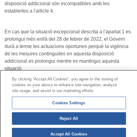
disposició addicional són incompatibles amb les
establertes a l'article 4.
En cas que la situació excepcional descrita a l'apartat 1 es
prolongui més enllà del 28 de febrer de 2022, el Govern
durà a terme les actuacions oportunes perquè la vigència
de les mesures contingudes en aquesta disposició
addicional es prolongui mentre es mantingui aquesta
situació.
By clicking “Accept All Cookies”, you agree to the storing of
cookies on your device to enhance site navigation, analyze
Contacte
|
Perfil del contractant
|
Reclamacions
site usage, and assist in our marketing efforts.
Línia Universal 900 203 203
|
Zona Privada Comissió de
Prestacions Especials
|
Zona Privada Proveïdor Sanitari
Cookies Settings
© Mutua Universal 2026|
Mapa del web
|
Avís legal
|
Reject All
Política de Protecció de Dades
|
Política de cookies
Segueix-nos a:
X
Accept All Cookies