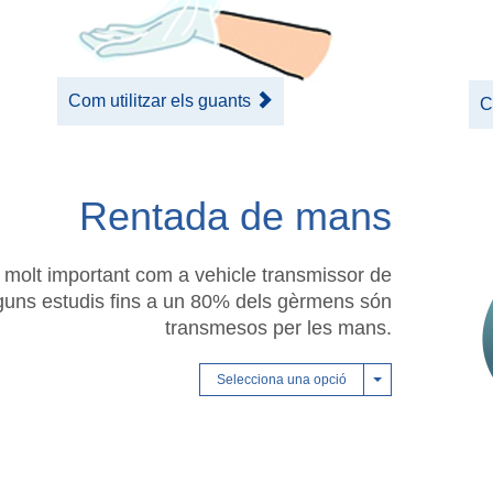
Com utilitzar els guants
C
Rentada de mans
molt important com a vehicle transmissor de
uns estudis fins a un 80% dels gèrmens són
transmesos per les mans.
Selecciona una opció
Toggle
Dropdown