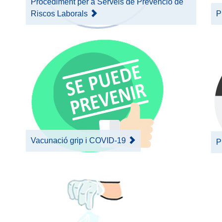
Procediment per a Serveis de Prevenció de
Riscos Laborals
P
Vacunació grip i COVID-19
P