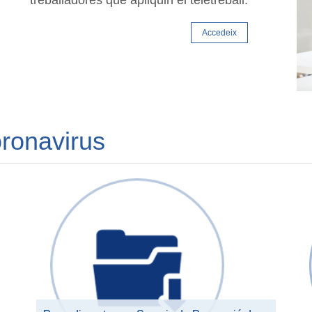
treballadores que apliquin el teletreball.
Accedeix
ronavirus