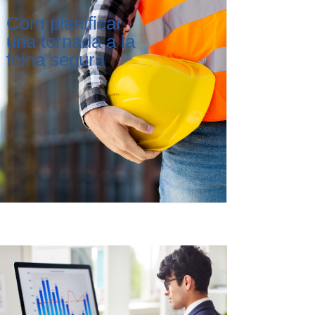
Com planificar
una tornada a la
feina segura