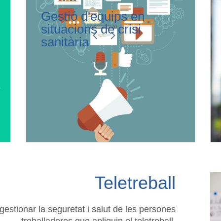
Gestió d'equips en
situacions de crisi
sanitària
Teletreball
gestionar la seguretat i salut de les persones