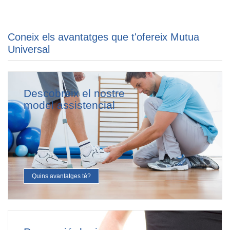
Coneix els avantatges que t'ofereix Mutua
Universal
Descobreix el nostre
model assistencial
Quins avantatges té?