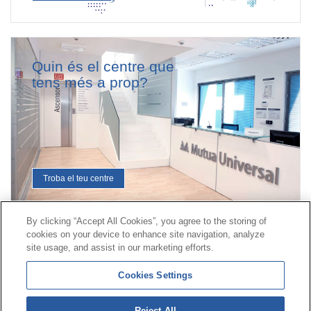
Quin és el centre que
tens més a prop?
Troba el teu centre
By clicking “Accept All Cookies”, you agree to the storing of
cookies on your device to enhance site navigation, analyze
Contacte
|
Perfil del contractant
|
Reclamacions
site usage, and assist in our marketing efforts.
Línia Universal 900 203 203
|
Zona Privada Comissió de
Cookies Settings
Prestacions Especials
|
Zona Privada Proveïdor Sanitari
Reject All