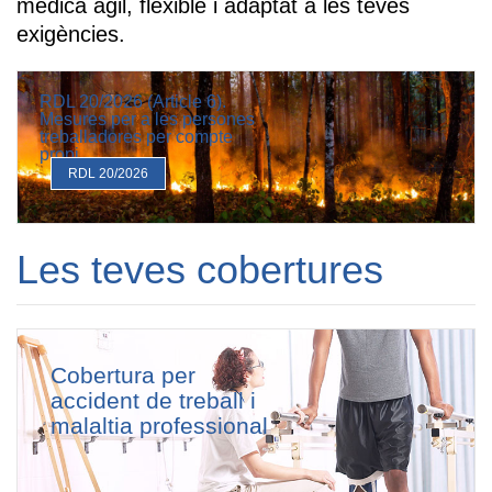
mèdica àgil, flexible i adaptat a les teves
exigències.
RDL 20/2026 (Article 6).
Mesures per a les persones
treballadores per compte
propi
RDL 20/2026
Les teves cobertures
Cobertura per
accident de treball i
malaltia professional