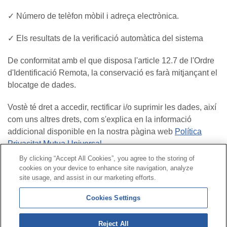
✓ Número de telèfon mòbil i adreça electrònica.
✓ Els resultats de la verificació automàtica del sistema
De conformitat amb el que disposa l'article 12.7 de l'Ordre
d'Identificació Remota, la conservació es farà mitjançant el
blocatge de dades.
Vostè té dret a accedir, rectificar i/o suprimir les dades, així
com uns altres drets, com s'explica en la informació
addicional disponible en la nostra pàgina web
Política
Privacitat Mutua Universal
By clicking “Accept All Cookies”, you agree to the storing of
cookies on your device to enhance site navigation, analyze
Contacte
|
Perfil del contractant
|
Reclamacions
site usage, and assist in our marketing efforts.
Línia Universal 900 203 203
|
Zona Privada Comissió de
Cookies Settings
Prestacions Especials
|
Zona Privada Proveïdor Sanitari
Reject All
© Mutua Universal 2026|
Mapa del web
|
Avís legal
|