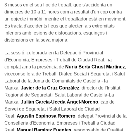
3 mesos en el seu lloc de treball, que s'accidenta un
dimecres de 10 a 11 hores com a resultat d'un cop contra
un objecte immòbil mentre el treballador està en moviment.
Es tracta d'accidents lleus que afecten als extremitats
inferiors amb lesions de dislocacions, esquinços i
distensions en la seva majoria.
La sessió, celebrada en la Delegació Provincial
d'Economia, Empreses i Treball de Ciudad Real, ha
comptat amb la presència de
Nuria Berta Chust Martínez
,
viceconsellera de Treball, Diàleg Social i Seguretat i Salut
Laboral de la Junta de Comunitats de Castella - la
Manxa;
Javier de la Cruz González
, director de l'Institut
Regional de Seguretat i Salut Laboral de Castella-La
Manxa;
Julián García-Uceda Ángel-Moreno
, cap de
Servei de Seguretat i Salut Laboral de Ciudad
Real;
Agustín Espinosa Romero
, delegat Provincial de la
Conselleria d'Economia, Empreses i Treball a Ciudad
Real;
Manuel Ramírez Fuentes
, responsable de Qualitat,