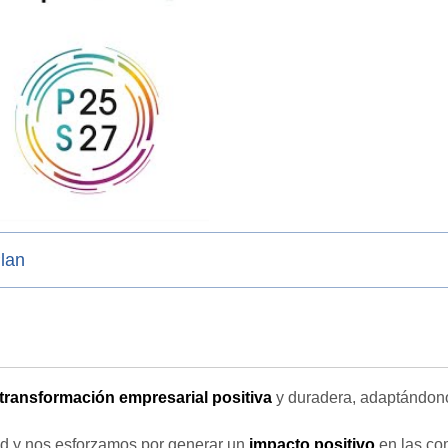
Plan
transformación empresarial positiva
y duradera, adaptándon
d y nos esforzamos por generar un
impacto positivo
en las c