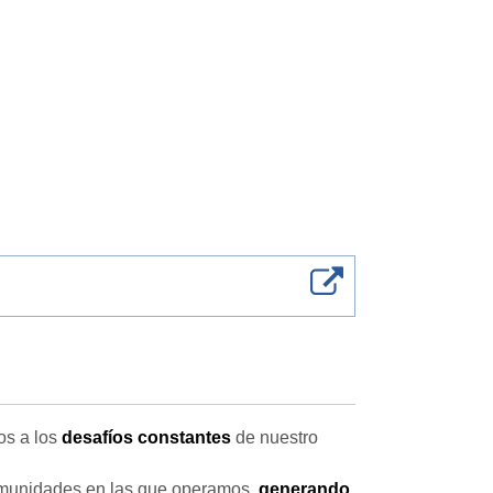
os a los
desafíos constantes
de nuestro
omunidades en las que operamos,
generando