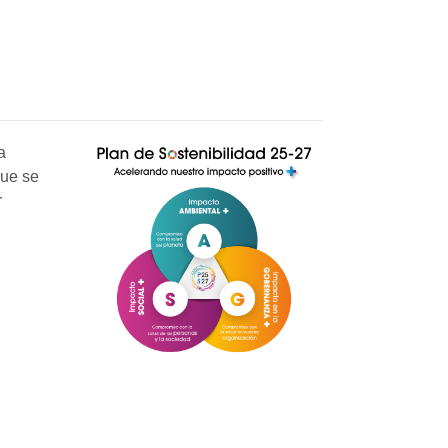
a
que se
r