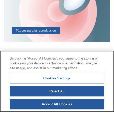
Tóxicos para la reproducción
Contacto
|
Perfil del contratante
|
Reclamaciones
By clicking “Accept All Cookies”, you agree to the storing of
Línea Universal 900 203 203
|
Zona Privada Comisión de
cookies on your device to enhance site navigation, analyze
Prestaciones Especiales
|
Zona Privada Proveedor
site usage, and assist in our marketing efforts.
Sanitario
Cookies Settings
© Mutua Universal 2026 |
Mapa del sitio
|
Aviso legal
Reject All
|
Política de Protección de Datos
|
Politica de
cookies
Accept All Cookies
Síguenos en:
𝕏