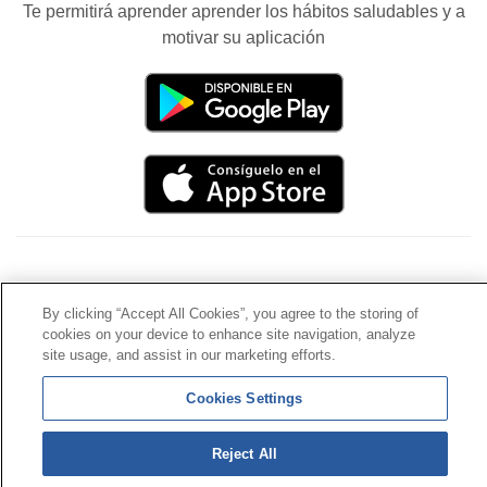
Te permitirá aprender aprender los hábitos saludables y a
motivar su aplicación
Contacto
|
Perfil del contratante
|
Reclamaciones
Línea Universal 900 203 203
|
Zona Privada Comisión de
By clicking “Accept All Cookies”, you agree to the storing of
cookies on your device to enhance site navigation, analyze
Prestaciones Especiales
|
Zona Privada Proveedor
site usage, and assist in our marketing efforts.
Sanitario
Cookies Settings
© Mutua Universal 2026 |
Mapa del sitio
|
Aviso legal
|
Política de Protección de Datos
|
Politica de
Reject All
cookies