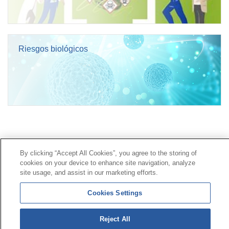
Riesgos biológicos
Contacto
|
Perfil del contratante
|
Reclamaciones
By clicking “Accept All Cookies”, you agree to the storing of
Línea Universal 900 203 203
|
Zona Privada Comisión de
cookies on your device to enhance site navigation, analyze
Prestaciones Especiales
|
Zona Privada Proveedor
site usage, and assist in our marketing efforts.
Sanitario
Cookies Settings
© Mutua Universal 2026 |
Mapa del sitio
|
Aviso legal
Reject All
|
Política de Protección de Datos
|
Politica de