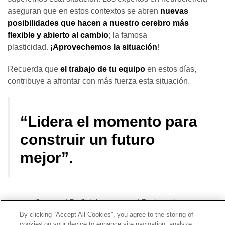
aseguran que en estos contextos se abren
nuevas
posibilidades que hacen a nuestro cerebro más
flexible y abierto al cambio
; la famosa
plasticidad.
¡Aprovechemos la situación
!
Recuerda que
el trabajo de tu equipo
en estos días,
contribuye a afrontar con más fuerza esta situación.
“Lidera el momento para
construir un futuro
mejor”.
Contacto
|
Perfil del contratante
|
Reclamaciones
Línea Universal 900 203 203
|
Zona Privada Comisión de
By clicking “Accept All Cookies”, you agree to the storing of
cookies on your device to enhance site navigation, analyze