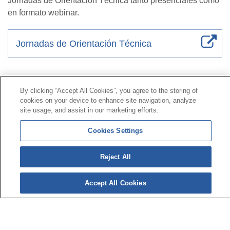
Jornadas de Orientación Técnica tanto presenciales como
en formato webinar.
Jornadas de Orientación Técnica
Contacto
|
Perfil del contratante
|
Reclamaciones
By clicking “Accept All Cookies”, you agree to the storing of
Línea Universal 900 203 203
|
Zona Privada Comisión de
cookies on your device to enhance site navigation, analyze
Prestaciones Especiales
|
Zona Privada Proveedor
site usage, and assist in our marketing efforts.
Sanitario
Cookies Settings
© Mutua Universal 2026 |
Mapa del sitio
|
Aviso legal
Reject All
|
Política de Protección de Datos
|
Politica de
cookies
Síguenos en:
Accept All Cookies
𝕏