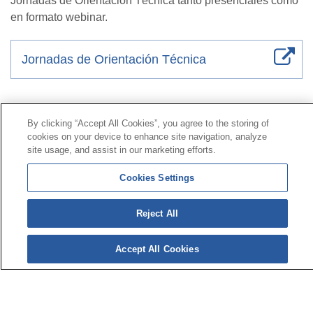
Jornadas de Orientación Técnica tanto presenciales como
en formato webinar.
Jornadas de Orientación Técnica
Contacto
|
Perfil del contratante
|
Reclamaciones
By clicking “Accept All Cookies”, you agree to the storing of
Línea Universal 900 203 203
|
Zona Privada Comisión de
cookies on your device to enhance site navigation, analyze
Prestaciones Especiales
|
Zona Privada Proveedor
site usage, and assist in our marketing efforts.
Sanitario
Cookies Settings
© Mutua Universal 2026 |
Mapa del sitio
|
Aviso legal
Reject All
|
Política de Protección de Datos
|
Politica de
cookies
Síguenos en:
Accept All Cookies
𝕏