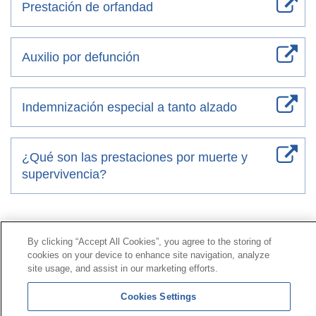
Prestación de orfandad
Auxilio por defunción
Indemnización especial a tanto alzado
¿Qué son las prestaciones por muerte y
supervivencia?
Contacto
|
Perfil del contratante
|
Reclamaciones
Línea Universal 900 203 203
|
Zona Privada Comisión de
By clicking “Accept All Cookies”, you agree to the storing of
cookies on your device to enhance site navigation, analyze
Prestaciones Especiales
|
Zona Privada Proveedor
site usage, and assist in our marketing efforts.
Sanitario
Cookies Settings
© Mutua Universal 2026 |
Mapa del sitio
|
Aviso legal