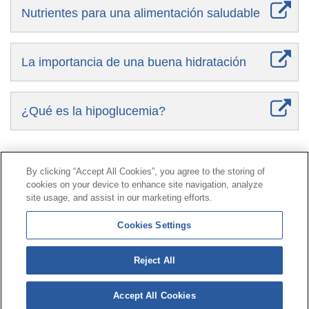
Nutrientes para una alimentación saludable
La importancia de una buena hidratación
¿Qué es la hipoglucemia?
Contacto
|
Perfil del contratante
|
Reclamaciones
By clicking “Accept All Cookies”, you agree to the storing of
Línea Universal 900 203 203
|
Zona Privada Comisión de
cookies on your device to enhance site navigation, analyze
Prestaciones Especiales
|
Zona Privada Proveedor
site usage, and assist in our marketing efforts.
Sanitario
Cookies Settings
© Mutua Universal 2026 |
Mapa del sitio
|
Aviso legal
Reject All
|
Política de Protección de Datos
|
Politica de
cookies
Accept All Cookies
Síguenos en:
𝕏