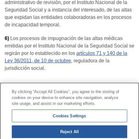
administrativo de revisión, por el Instituto Nacional de la
Seguridad Social y a instancia del interesado, de las altas
que expidan las entidades colaboradoras en los procesos
de incapacidad temporal.
6)
Los procesos de impugnación de las altas médicas
emitidas por el Instituto Nacional de la Seguridad Social se
regirán por lo establecido en los
artículos 71 y 140 de la
Ley 36/2011, de 10 de octubre
, reguladora de la
jurisdicción social.
Contacto
|
Perfil del contratante
|
Reclamaciones
By clicking “Accept All Cookies”, you agree to the storing of
Línea Universal 900 203 203
|
Zona Privada Comisión de
cookies on your device to enhance site navigation, analyze
Prestaciones Especiales
|
Zona Privada Proveedor
site usage, and assist in our marketing efforts.
Sanitario
Cookies Settings
© Mutua Universal 2026 |
Mapa del sitio
|
Aviso legal
Reject All
|
Política de Protección de Datos
|
Politica de