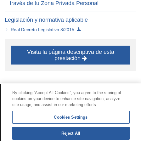
través de tu Zona Privada Personal
Legislación y normativa aplicable
Real Decreto Legislativo 8/2015
Visita la página descriptiva de esta
prestación
Contacto
|
Perfil del contratante
|
Reclamaciones
By clicking “Accept All Cookies”, you agree to the storing of
Línea Universal 900 203 203
|
Zona Privada Comisión de
cookies on your device to enhance site navigation, analyze
Prestaciones Especiales
|
Zona Privada Proveedor
site usage, and assist in our marketing efforts.
Sanitario
Cookies Settings
© Mutua Universal 2026 |
Mapa del sitio
|
Aviso legal
Reject All
|
Política de Protección de Datos
|
Politica de