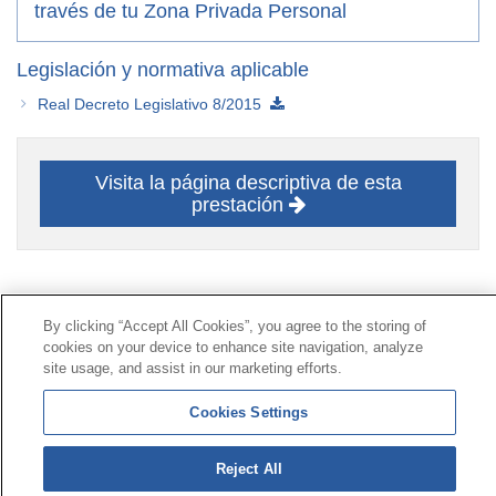
través de tu Zona Privada Personal
Legislación y normativa aplicable
Real Decreto Legislativo 8/2015
Visita la página descriptiva de esta
prestación
Contacto
|
Perfil del contratante
|
Reclamaciones
By clicking “Accept All Cookies”, you agree to the storing of
Línea Universal 900 203 203
|
Zona Privada Comisión de
cookies on your device to enhance site navigation, analyze
Prestaciones Especiales
|
Zona Privada Proveedor
site usage, and assist in our marketing efforts.
Sanitario
Cookies Settings
© Mutua Universal 2026 |
Mapa del sitio
|
Aviso legal
Reject All
|
Política de Protección de Datos
|
Politica de