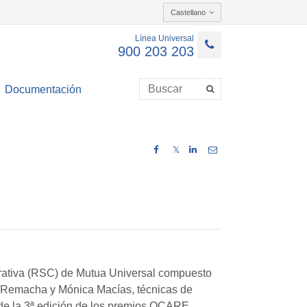
Castellano
Línea Universal
900 203 203
Documentación
𝕏
rativa (RSC) de Mutua Universal compuesto
ta Remacha y Mónica Macías, técnicas de
de la 3ª edición de los premios OCARE