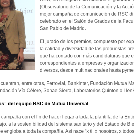
(Observatorio de la Comunicación y la Acció
mejor campaña de comunicación de RSC dirigi
celebrado en el Salón de Grados de la Fac
San Pablo de Madrid.
El jurado de los premios, compuesto por e
la calidad y diversidad de las propuestas pr
que ha contado con más candidaturas que en 
correspondientes a empresas y organizacion
diversos, desde multinacionales hasta pymes
cuentran, entre otras, Ferrovial, Bankinter, Fundación Mutua M
dación Vía Célere, Sonae Sierra, Laboratorios Quinton o Henke
dos” del equipo RSC de Mutua Universal
ampaña con el fin de hacer llegar a toda la plantilla de la Enti
ajo, a la sostenibilidad del sistema sanitario y del Estado de B
 engloba a toda la compañía. Así nace “x ti, x nosotros, x todos