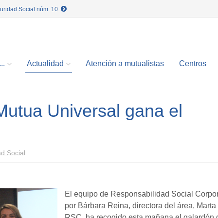
guridad Social núm. 10
..
Actualidad
Atención a mutualistas
Centros
Mutua Universal gana el
d Social
El equipo de Responsabilidad Social Corpo
por Bárbara Reina, directora del área, Mar
RSC, ha recogido esta mañana el galardón 