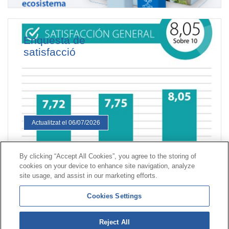
Enquesta de
satisfacció
Actualitzat el 06/07/2026
By clicking “Accept All Cookies”, you agree to the storing of
cookies on your device to enhance site navigation, analyze
Contacte
|
Perfil del contractant
|
Reclamacions
site usage, and assist in our marketing efforts.
Línia Universal 900 203 203
|
Zona Privada Comissió de
Cookies Settings
Prestacions Especials
|
Zona Privada Proveïdor Sanitari
Reject All
© Mutua Universal 2026|
Mapa del web
|
Avís legal
|