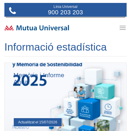
Línia Universal
900 203 203
Togg
navig
Informació estadística
Memòria i Informe
Anual
Actualitzat el 15/07/2026