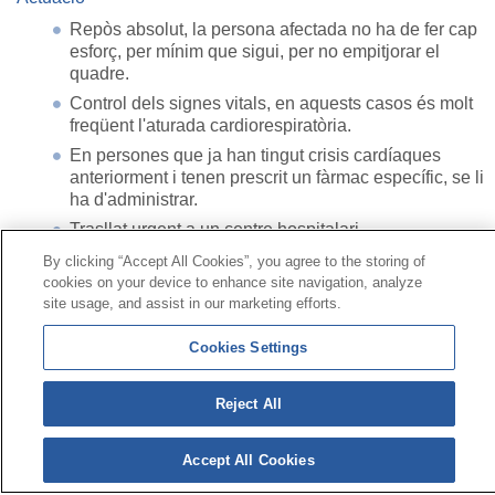
Repòs absolut, la persona afectada no ha de fer cap
esforç, per mínim que sigui, per no empitjorar el
quadre.
Control dels signes vitals, en aquests casos és molt
freqüent l'aturada cardiorespiratòria.
En persones que ja han tingut crisis cardíaques
anteriorment i tenen prescrit un fàrmac específic, se li
ha d'administrar.
Trasllat urgent a un centre hospitalari.
By clicking “Accept All Cookies”, you agree to the storing of
cookies on your device to enhance site navigation, analyze
Contacte
|
Perfil del contractant
|
Reclamacions
site usage, and assist in our marketing efforts.
Línia Universal 900 203 203
|
Zona Privada Comissió de
Prestacions Especials
|
Zona Privada Proveïdor Sanitari
Cookies Settings
Reject All
© Mutua Universal 2026|
Mapa del web
|
Avís legal
|
Política de Protecció de Dades
|
Política de cookies
Segueix-nos a:
Accept All Cookies
X