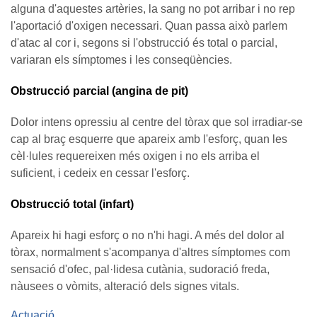
alguna d'aquestes artèries, la sang no pot arribar i no rep
l'aportació d'oxigen necessari. Quan passa això parlem
d'atac al cor i, segons si l'obstrucció és total o parcial,
variaran els símptomes i les conseqüències.
Obstrucció parcial (angina de pit)
Dolor intens opressiu al centre del tòrax que sol irradiar-se
cap al braç esquerre que apareix amb l'esforç, quan les
cèl·lules requereixen més oxigen i no els arriba el
suficient, i cedeix en cessar l'esforç.
Obstrucció total (infart)
Apareix hi hagi esforç o no n'hi hagi. A més del dolor al
tòrax, normalment s'acompanya d'altres símptomes com
sensació d'ofec, pal·lidesa cutània, sudoració freda,
nàusees o vòmits, alteració dels signes vitals.
Actuació