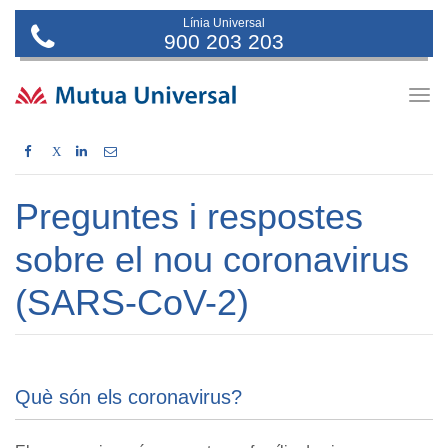
Línia Universal
900 203 203
Togg
navig
X
Preguntes i respostes
sobre el nou coronavirus
(SARS-CoV-2)
Què són els coronavirus?