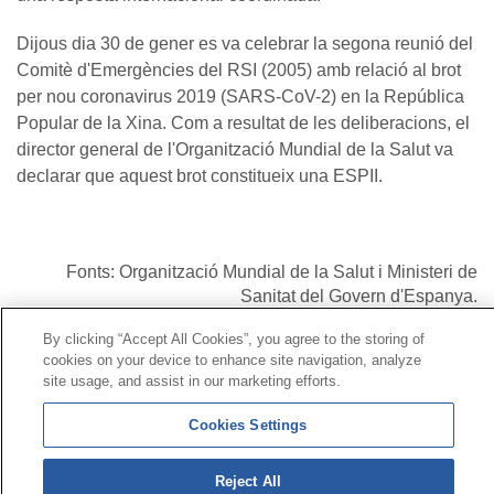
Dijous dia 30 de gener es va celebrar la segona reunió del
Comitè d'Emergències del RSI (2005) amb relació al brot
per nou coronavirus 2019 (SARS-CoV-2) en la República
Popular de la Xina. Com a resultat de les deliberacions, el
director general de l'Organització Mundial de la Salut va
declarar que aquest brot constitueix una ESPII.
Fonts: Organització Mundial de la Salut i Ministeri de
Sanitat del Govern d'Espanya.
By clicking “Accept All Cookies”, you agree to the storing of
cookies on your device to enhance site navigation, analyze
Contacte
|
Perfil del contractant
|
Reclamacions
site usage, and assist in our marketing efforts.
Línia Universal 900 203 203
|
Zona Privada Comissió de
Prestacions Especials
|
Zona Privada Proveïdor Sanitari
Cookies Settings
© Mutua Universal 2026|
Mapa del web
|
Avís legal
|
Reject All