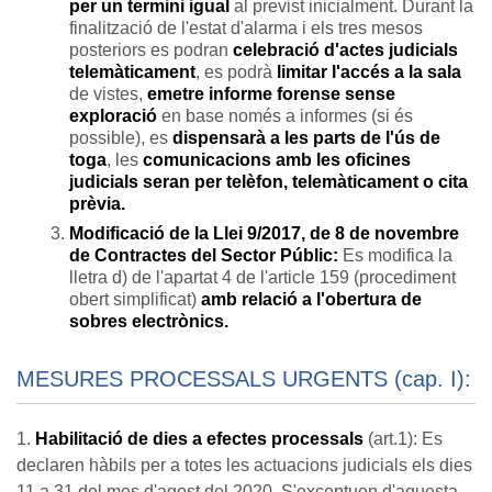
per un termini igual
al previst inicialment. Durant la
finalització de l'estat d'alarma i els tres mesos
posteriors es podran
celebració d'actes judicials
telemàticament
, es podrà
limitar l'accés a la sala
de vistes,
emetre informe forense sense
exploració
en base només a informes (si és
possible), es
dispensarà a les parts de l'ús de
toga
, les
comunicacions amb les oficines
judicials seran per telèfon, telemàticament o cita
prèvia.
Modificació de la Llei 9/2017, de 8 de novembre
de Contractes del Sector Públic:
Es modifica la
lletra d) de l'apartat 4 de l'article 159 (procediment
obert simplificat)
amb relació a l'obertura de
sobres electrònics.
MESURES PROCESSALS URGENTS (cap. I):
1.
Habilitació de dies a efectes processals
(art.1): Es
declaren hàbils per a totes les actuacions judicials els dies
11 a 31 del mes d'agost del 2020. S'exceptuen d'aquesta