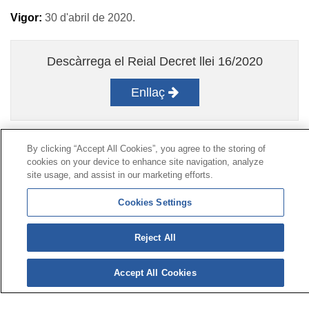
Vigor:
30 d'abril de 2020.
Descàrrega el Reial Decret llei 16/2020
Enllaç
By clicking “Accept All Cookies”, you agree to the storing of
Contacte
|
Perfil del contractant
|
Reclamacions
cookies on your device to enhance site navigation, analyze
Línia Universal 900 203 203
|
Zona Privada Comissió de
site usage, and assist in our marketing efforts.
Prestacions Especials
|
Zona Privada Proveïdor Sanitari
Cookies Settings
© Mutua Universal 2026|
Mapa del web
|
Avís legal
|
Reject All
Política de Protecció de Dades
|
Política de cookies
Segueix-nos a:
X
Accept All Cookies