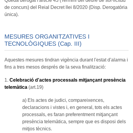
Queda derogat l'article 43 (Termini del deure de sol·licitud
de concurs) del Reial Decret llei 8/2020 (Disp. Derogatòria
única).
MESURES ORGANITZATIVES I
TECNOLÒGIQUES (Cap. III)
Aquestes mesures tindran vigència durant l'estat d'alarma i
fins a tres mesos després de la seva finalització:
1.
Celebració d'actes processals mitjançant presència
telemàtica
(art.19)
a) Els actes de judici, compareixences,
declaracions i vistes i, en general, tots els actes
processals, es faran preferentment mitjançant
presència telemàtica, sempre que es disposi dels
mitjos tècnics.