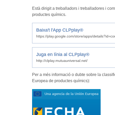
Està dirigit a treballadors i treballadores 
productes químics.
Baixa't l'App CLPplay®
https://play.google.com/store/apps/details?id=c
Juga en línia al CLPplay®
http://clplay.mutuauniversal.net/
Per a més informació o dubte sobre la classif
Europea de productes químics):