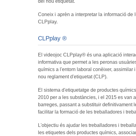
del nou etiquetat.
Coneix i aprèn a interpretar la informació de 
CLPplay.
CLPplay ®
El videojoc CLPplay® és una aplicació interact
informativa que permet a les peronas usuàrie
químics a l'entorn laboral conèixer, assimilar i
nou reglament d'etiquetat (CLP).
El sistema d'etiquetatge de productes químics
2010 per a les substàncies, i el 2015 es van a
barreges, passant a substituir definitivament
facilitar la formació de les treballadores i tre
L'objectiu és ajudar les treballadores i treba
les etiquetes dels productes químics, associant