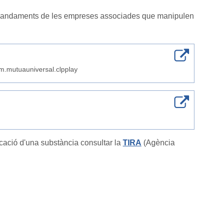
i comandaments de les empreses associades que manipulen
om.mutuauniversal.clpplay
icació d'una substància consultar la
TIRA
(Agència