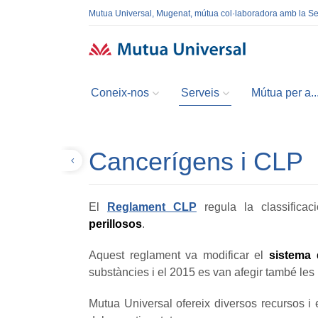
Mutua Universal, Mugenat, mútua col·laboradora amb la S
Coneix-nos
Serveis
Mútua per a..
Cancerígens i CLP
Tornar
El
Reglament CLP
regula la classifica
perillosos
.
Aquest reglament va modificar el
sistema 
substàncies i el 2015 es van afegir també les
Mutua Universal ofereix diversos recursos i 