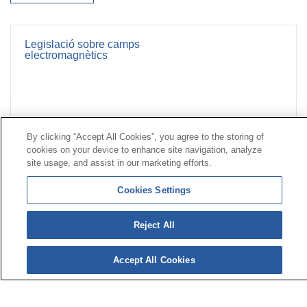
Legislació sobre camps
electromagnètics
By clicking “Accept All Cookies”, you agree to the storing of
cookies on your device to enhance site navigation, analyze
Contacte
|
Perfil del contractant
|
Reclamacions
site usage, and assist in our marketing efforts.
Línia Universal 900 203 203
|
Zona Privada Comissió de
Prestacions Especials
|
Zona Privada Proveïdor Sanitari
Cookies Settings
© Mutua Universal 2026|
Mapa del web
|
Avís legal
|
Reject All
Política de Protecció de Dades
|
Política de cookies
Segueix-nos a:
X
Accept All Cookies