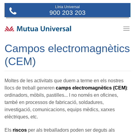
Línia Universal
900 203 203
Togg
navig
Campos electromagnètics
(CEM)
Moltes de les activitats que duem a terme en els nostres
llocs de treball generen
camps electromagnètics
(CEM)
:
ordinadors, mòbils, pastilles... I no només en oficines,
també en processos de fabricació, soldadures,
investigació, comunicacions, equips mèdics, xarxes
elèctriques, etc.
Els
riscos
per als treballadors poden ser deguts als