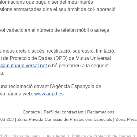
informacions que puguin ser del meu interès
estions emmarcades dins el seu àmbit de col·laboració
ol variació en el número de telèfon mòbil o adreça
ls meus drets d'accés, rectificació, supressió, limitació,
egat de Protecció de Dades (DPD) de Mutua Universal
s@mutuauniversal.net
o bé per correu a la següent
a.
ar una reclamació davant l'Agència Espanyola de
eva pàgina web:
www.aepd.es
Contacte
|
Perfil del contractant
|
Reclamacions
203 203
|
Zona Privada Comissió de Prestacions Especials
|
Zona Priva
 2026|
Mapa del web
|
Avís legal
|
Política de Protecció de Dades
|