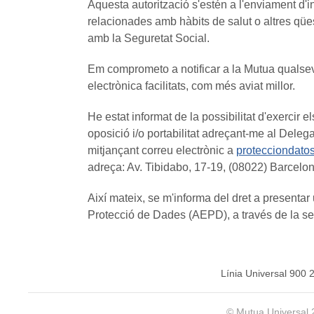
Aquesta autorització s'estén a l'enviament d'
relacionades amb hàbits de salut o altres qü
amb la Seguretat Social.
Em comprometo a notificar a la Mutua qualsev
electrònica facilitats, com més aviat millor.
He estat informat de la possibilitat d'exercir e
oposició i/o portabilitat adreçant-me al Del
mitjançant correu electrònic a
protecciondato
adreça: Av. Tibidabo, 17-19, (08022) Barcelon
Així mateix, se m'informa del dret a present
Protecció de Dades (AEPD), a través de la s
Línia Universal 900 
© Mutua Universal