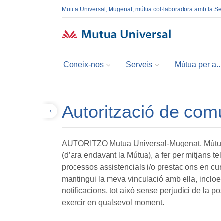
Mutua Universal, Mugenat, mútua col·laboradora amb la S
Coneix-nos
Serveis
Mútua per a..
Autorització de com
Tornar
AUTORITZO Mutua Universal-Mugenat, Mútua 
(d’ara endavant la Mútua), a fer per mitjans t
processos assistencials i/o prestacions en c
mantingui la meva vinculació amb ella, incloent-
notificacions, tot això sense perjudici de la p
exercir en qualsevol moment.