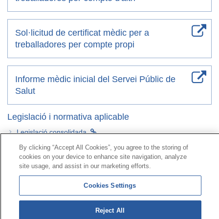
Sol·licitud de certificat mèdic per a
treballadores per compte propi
Informe mèdic inicial del Servei Públic de
Salut
Legislació i normativa aplicable
Legislació consolidada
By clicking “Accept All Cookies”, you agree to the storing of
cookies on your device to enhance site navigation, analyze
Contacte
|
Perfil del contractant
|
Reclamacions
site usage, and assist in our marketing efforts.
Línia Universal 900 203 203
|
Zona Privada Comissió de
Prestacions Especials
|
Zona Privada Proveïdor Sanitari
Cookies Settings
© Mutua Universal 2026|
Mapa del web
|
Avís legal
|
Reject All