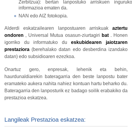
Zerbitzua): bertan lanpostuko arriskuen inguruk
informazioa ematen da.
NAN edo AIZ fotokopia.
Alderdi eskatzailearen lanpostuaren arriskuak
aztertu
ondoren
, Universal Mutua osasun-ziurtagiri
bat
. Honen
igorriko du informatuko du
eskubidearen jaiotzaren
prestaziora
(berehalako datan edo desberdina izandako
datan) edo subsidioaren ezezkoa.
Onartuz gero, enpresak, lehenik eta behin,
haurdunaldiarekin bateragarria den beste lanpostu bater
eramateko aukera nahita nahiez kontuan hartu beharko du.
Bateragarria den lanposturik ez badago soilik erabakiko da
prestazioa eskatzea.
Langileak Prestazioa eskatzea: