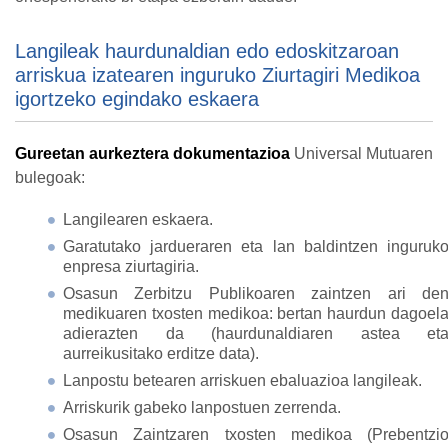
Langileak haurdunaldian edo edoskitzaroan
arriskua izatearen inguruko Ziurtagiri Medikoa
igortzeko egindako eskaera
Gureetan aurkeztera dokumentazioa
Universal Mutuaren
bulegoak:
Langilearen eskaera.
Garatutako jardueraren eta lan baldintzen inguruk
enpresa ziurtagiria.
Osasun Zerbitzu Publikoaren zaintzen ari de
medikuaren txosten medikoa: bertan haurdun dagoel
adierazten da (haurdunaldiaren astea et
aurreikusitako erditze data).
Lanpostu betearen arriskuen ebaluazioa langileak.
Arriskurik gabeko lanpostuen zerrenda.
Osasun Zaintzaren txosten medikoa (Prebentzi