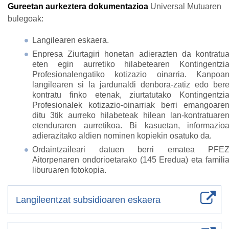
Gureetan aurkeztera dokumentazioa
Universal Mutuaren
bulegoak:
Langilearen eskaera.
Enpresa Ziurtagiri honetan adierazten da kontratu
eten egin aurretiko hilabetearen Kontingentzi
Profesionalengatiko kotizazio oinarria. Kanpoa
langilearen si la jardunaldi denbora-zatiz edo ber
kontratu finko etenak, ziurtatutako Kontingentzi
Profesionalek kotizazio-oinarriak berri emangoare
ditu 3tik aurreko hilabeteak hilean lan-kontratuare
etenduraren aurretikoa. Bi kasuetan, informazio
adierazitako aldien nominen kopiekin osatuko da.
Ordaintzaileari datuen berri ematea PFE
Aitorpenaren ondorioetarako (145 Eredua) eta famili
liburuaren fotokopia.
Langileentzat subsidioaren eskaera