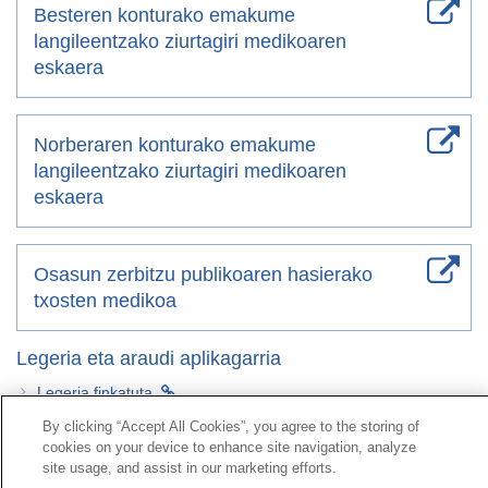
Besteren konturako emakume
langileentzako ziurtagiri medikoaren
eskaera
Norberaren konturako emakume
langileentzako ziurtagiri medikoaren
eskaera
Osasun zerbitzu publikoaren hasierako
txosten medikoa
Legeria eta araudi aplikagarria
Legeria finkatuta
By clicking “Accept All Cookies”, you agree to the storing of
cookies on your device to enhance site navigation, analyze
Kontaktua
|
kontratatzailearen
Profila|
Erreklamazioak
site usage, and assist in our marketing efforts.
Lerro Unibertsala 900 203 203
|
Toki Pribatua Prestazio