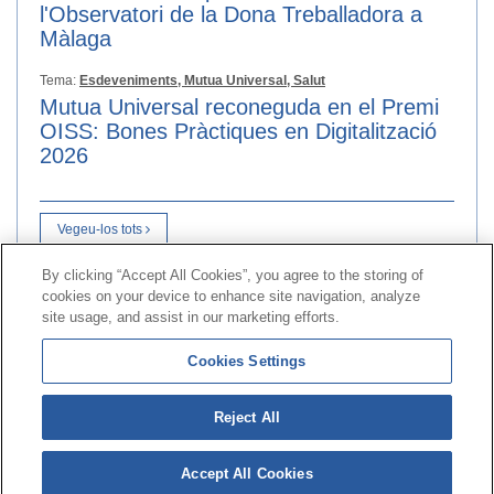
l'Observatori de la Dona Treballadora a
Màlaga
Tema:
Esdeveniments,
Mutua Universal,
Salut
Mutua Universal reconeguda en el Premi
OISS: Bones Pràctiques en Digitalització
2026
Vegeu-los tots
By clicking “Accept All Cookies”, you agree to the storing of
cookies on your device to enhance site navigation, analyze
Contacte
|
Perfil del contractant
|
Reclamacions
site usage, and assist in our marketing efforts.
Línia Universal 900 203 203
|
Zona Privada Comissió de
Cookies Settings
Prestacions Especials
|
Zona Privada Proveïdor Sanitari
Reject All
© Mutua Universal 2026|
Mapa del web
|
Avís legal
|
Política de Protecció de Dades
|
Política de cookies
Accept All Cookies
Segueix-nos a:
X