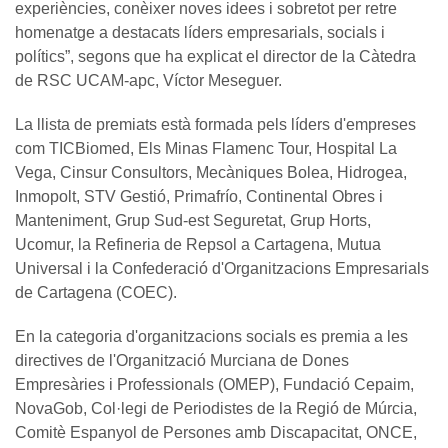
experiències, conèixer noves idees i sobretot per retre
homenatge a destacats líders empresarials, socials i
polítics”, segons que ha explicat el director de la Càtedra
de RSC UCAM-apc, Víctor Meseguer.
La llista de premiats està formada pels líders d'empreses
com TICBiomed, Els Minas Flamenc Tour, Hospital La
Vega, Cinsur Consultors, Mecàniques Bolea, Hidrogea,
Inmopolt, STV Gestió, Primafrío, Continental Obres i
Manteniment, Grup Sud-est Seguretat, Grup Horts,
Ucomur, la Refineria de Repsol a Cartagena, Mutua
Universal i la Confederació d'Organitzacions Empresarials
de Cartagena (COEC).
En la categoria d'organitzacions socials es premia a les
directives de l'Organització Murciana de Dones
Empresàries i Professionals (OMEP), Fundació Cepaim,
NovaGob, Col·legi de Periodistes de la Regió de Múrcia,
Comitè Espanyol de Persones amb Discapacitat, ONCE,